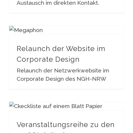
Austausch im direkten Kontakt.
Relaunch der Website im Corporate Design
Relaunch der Website im
Corporate Design
Relaunch der Netzwerkwebsite im
Corporate Design des NGH-NRW
Veranstaltungsreihe zu den 10 Gütekriterien Gesundheitsfördernder Hochschulen
Veranstaltungsreihe zu den