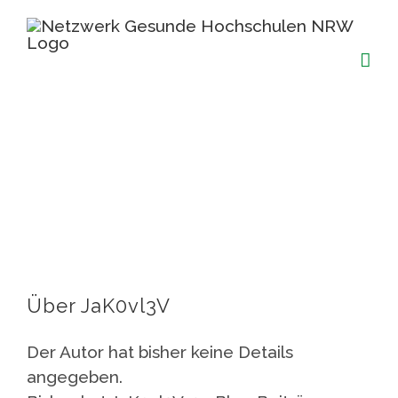
Zum
Inhalt
springen
JaK0vl3V
Über
JaK0vl3V
Der Autor hat bisher keine Details
angegeben.