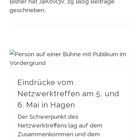
Bisher hat JaK0vl3V, 29 Blog Beiträge
geschrieben.
Eindrücke vom Netzwerktreffen am 5. und 6. Mai in Hagen
Eindrücke vom
Netzwerktreffen am 5. und
6. Mai in Hagen
Der Schwerpunkt des
Netzwerktreffens lag auf dem
Zusammenkommen und dem