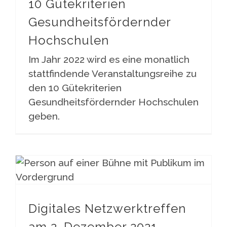
10 Gütekriterien
Gesundheitsfördernder
Hochschulen
Im Jahr 2022 wird es eine monatlich
stattfindende Veranstaltungsreihe zu
den 10 Gütekriterien
Gesundheitsfördernder Hochschulen
geben.
Digitales Netzwerktreffen am 2. Dezember 2021
Digitales Netzwerktreffen
am 2. Dezember 2021