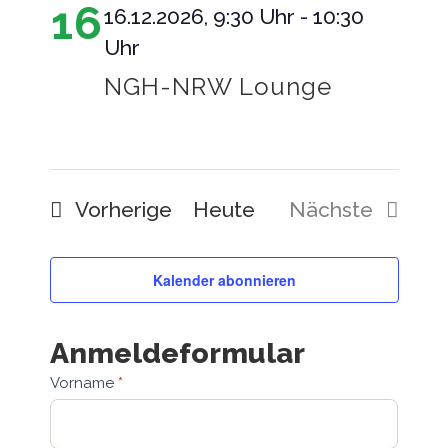
16
16.12.2026, 9:30 Uhr
-
10:30
Uhr
NGH-NRW Lounge
Veranstaltungen
Vorherige
Heute
Nächste
Veranstalt
Kalender abonnieren
Anmeldeformular
Vorname
*
Anmeldeformular