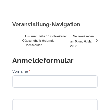
Veranstaltung-Navigation
Austauschreihe 10 Gütekriterien
Netzwerktreffen
Gesundheitsfördernder
am 5. und 6. Mai
Hochschulen
2022
Anmeldeformular
Anmeldeformular
Vorname
*