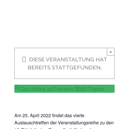
Hochschulen
Austauschreihe 10
Gütekriterien
Gesundheitsfördernde
Hochschulen
×
DIESE VERANSTALTUNG HAT
BEREITS STATTGEFUNDEN.
25.04.2022, 11:00 Uhr
-
12:00
Uhr
Am 25. April 2022 findet das vierte
Austauschtreffen der Veranstaltungsreihe zu den